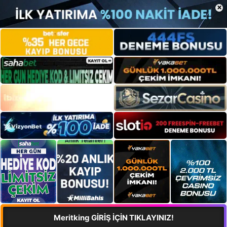
×
Meritking GİRİŞ İÇİN TIKLAYINIZ!