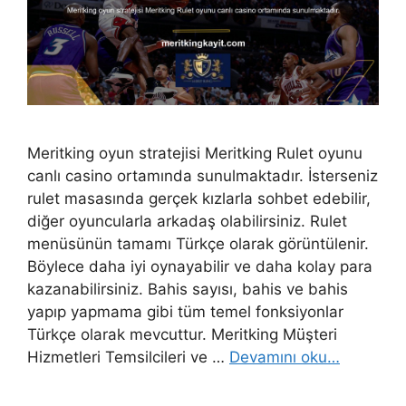
Meritking oyun stratejisi Meritking Rulet oyunu
canlı casino ortamında sunulmaktadır. İsterseniz
rulet masasında gerçek kızlarla sohbet edebilir,
diğer oyuncularla arkadaş olabilirsiniz. Rulet
menüsünün tamamı Türkçe olarak görüntülenir.
Böylece daha iyi oynayabilir ve daha kolay para
kazanabilirsiniz. Bahis sayısı, bahis ve bahis
yapıp yapmama gibi tüm temel fonksiyonlar
Türkçe olarak mevcuttur. Meritking Müşteri
Hizmetleri Temsilcileri ve …
Devamını oku…