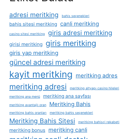
adresi meritking
bahis seçenekleri
canli meritking
bahis sitesi meritking
giris adresi meritking
casino sitesi meritking
giris meritking
girisi meritking
giris yap meritking
güncel adresi meritking
kayit meritking
meritking adres
meritking adresi
meritking altyapı casino hileleri
meritking ana sayfası
meritking ana menü
Meritking Bahis
meritking avantajlı oran
meritking bahis oranları
meritking bahis seçenekleri
Meritking Bahis Sitesi
meritking bahisçi rekabeti
meritking canli
meritking bonus