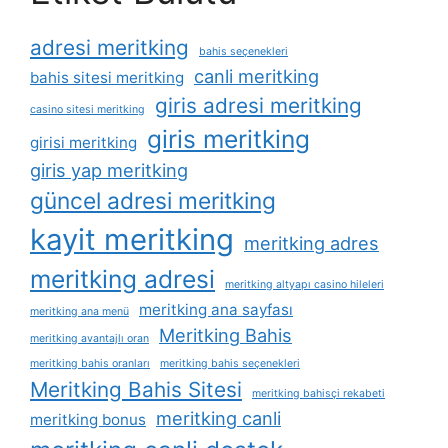
adresi meritking
bahis seçenekleri
canli meritking
bahis sitesi meritking
giris adresi meritking
casino sitesi meritking
giris meritking
girisi meritking
giris yap meritking
güncel adresi meritking
kayit meritking
meritking adres
meritking adresi
meritking altyapı casino hileleri
meritking ana sayfası
meritking ana menü
Meritking Bahis
meritking avantajlı oran
meritking bahis oranları
meritking bahis seçenekleri
Meritking Bahis Sitesi
meritking bahisçi rekabeti
meritking canli
meritking bonus