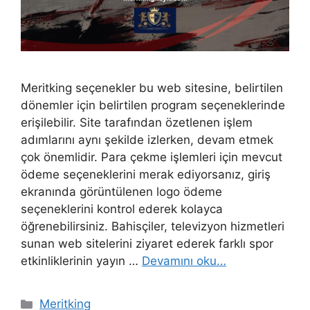
Meritking seçenekler bu web sitesine, belirtilen
dönemler için belirtilen program seçeneklerinde
erişilebilir. Site tarafından özetlenen işlem
adımlarını aynı şekilde izlerken, devam etmek
çok önemlidir. Para çekme işlemleri için mevcut
ödeme seçeneklerini merak ediyorsanız, giriş
ekranında görüntülenen logo ödeme
seçeneklerini kontrol ederek kolayca
öğrenebilirsiniz. Bahisçiler, televizyon hizmetleri
sunan web sitelerini ziyaret ederek farklı spor
etkinliklerinin yayın …
Devamını oku…
Kategoriler
Meritking