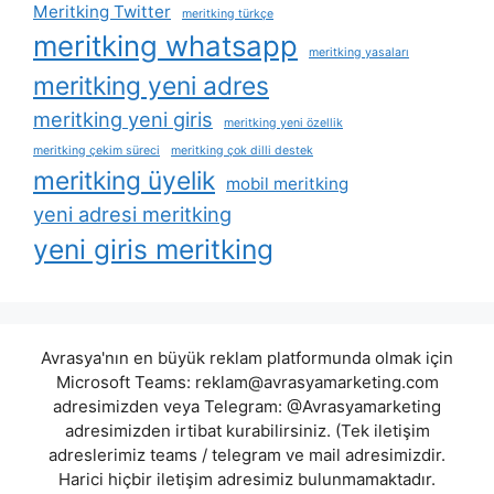
Meritking Twitter
meritking türkçe
meritking whatsapp
meritking yasaları
meritking yeni adres
meritking yeni giris
meritking yeni özellik
meritking çekim süreci
meritking çok dilli destek
meritking üyelik
mobil meritking
yeni adresi meritking
yeni giris meritking
Avrasya'nın en büyük reklam platformunda olmak için
Microsoft Teams:
reklam@avrasyamarketing.com
adresimizden veya Telegram: @Avrasyamarketing
adresimizden irtibat kurabilirsiniz. (Tek iletişim
adreslerimiz teams / telegram ve mail adresimizdir.
Harici hiçbir iletişim adresimiz bulunmamaktadır.