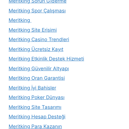
Meritking Sorun Giderme
Meritking Spor Çalışması
Meritking
Meritking Site Erişimi
Meritking Casino Trendleri
Meritking Ücretsiz Kayıt
Meritking Etkinlik Destek Hizmeti
Meritking Güvenilir Altyapı
Meritking Oran Garantisi
Meritking İyi Bahisler
Meritking Poker Dünyası
Meritking Site Tasarımı
Meritking Hesap Desteği
Meritking Para Kazanın