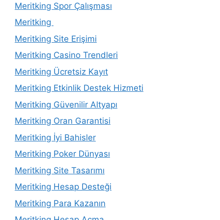
Meritking Spor Çalışması
Meritking
Meritking Site Erişimi
Meritking Casino Trendleri
Meritking Ücretsiz Kayıt
Meritking Etkinlik Destek Hizmeti
Meritking Güvenilir Altyapı
Meritking Oran Garantisi
Meritking İyi Bahisler
Meritking Poker Dünyası
Meritking Site Tasarımı
Meritking Hesap Desteği
Meritking Para Kazanın
Meritking Hesap Açma