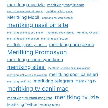
meritking maç izle
meritking maç izleme
meritking mevduat teknolojisi
meritking mini oyunlar
Meritking Mobil
meritking müşteri desteği
meritking nasil bir site
meritking online spor bahisleri
meritking oyun hizmeti
Meritking Oyunlar
meritking oyun meraklıları
meritking oyun pazarı
meritking para çekme
meritking para yatırma
Meritking Promosyon
meritking promosyon kodu
meritking sitesi
meritking sitesine nasıl üye olunur
meritking spor bahisleri
meritking slot ve casino oyunları
meritking telegram
meritking tv
meritking teklif türü
meritking tv canli maç
meritking tv izle
meritking tv canli maç izle
Meritking Twitter
meritking türkçe