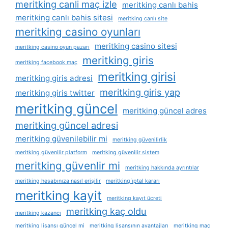
meritking canli maç izle
meritking canlı bahis
meritking canlı bahis sitesi
meritking canlı site
meritking casino oyunları
meritking casino sitesi
meritking casino oyun pazarı
meritking giris
meritking facebook maç
meritking girisi
meritking giris adresi
meritking giris yap
meritking giris twitter
meritking güncel
meritking güncel adres
meritking güncel adresi
meritking güvenilebilir mi
meritking güvenilirlik
meritking güvenilir platform
meritking güvenilir sistem
meritking güvenlir mi
meritking hakkında ayrıntılar
meritking hesabınıza nasıl erişilir
meritking i̇ptal kararı
meritking kayit
meritking kayıt ücreti
meritking kaç oldu
meritking kazancı
meritking lisansı güncel mi
meritking lisansının avantajları
meritking maç