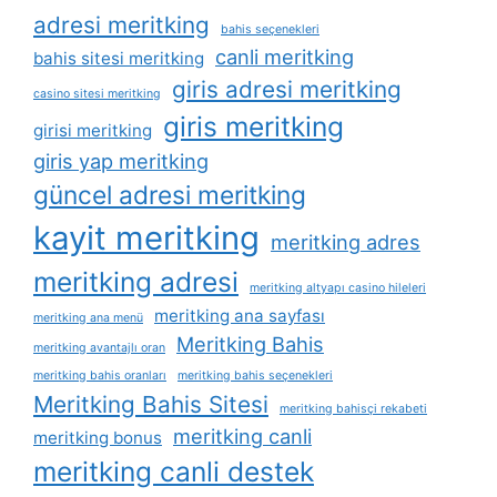
adresi meritking
bahis seçenekleri
canli meritking
bahis sitesi meritking
giris adresi meritking
casino sitesi meritking
giris meritking
girisi meritking
giris yap meritking
güncel adresi meritking
kayit meritking
meritking adres
meritking adresi
meritking altyapı casino hileleri
meritking ana sayfası
meritking ana menü
Meritking Bahis
meritking avantajlı oran
meritking bahis oranları
meritking bahis seçenekleri
Meritking Bahis Sitesi
meritking bahisçi rekabeti
meritking canli
meritking bonus
meritking canli destek