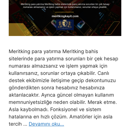
Meritking para yatırma Meritking bahis
sitelerinde para yatırma sorunları bir çek hesap
numarası almazsanız ve işlem yapmak için
kullanırsanız, sorunlar ortaya çıkabilir. Canlı
destek ekibimizle iletişime geçip dekontunuzu
gönderdikten sonra hesabınız hesabınıza
aktarılacaktır. Ayrıca güncel olmayan kullanım
memnuniyetsizliğe neden olabilir. Merak etme.
Asla kaybolmadı. Fonksiyonel ve sistem
hatalarına en hızlı çözüm. Amatörler için asla
tercih …
Devamını oku…