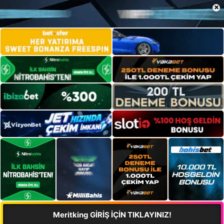
×
Meritking GİRİŞ İÇİN TIKLAYINIZ!