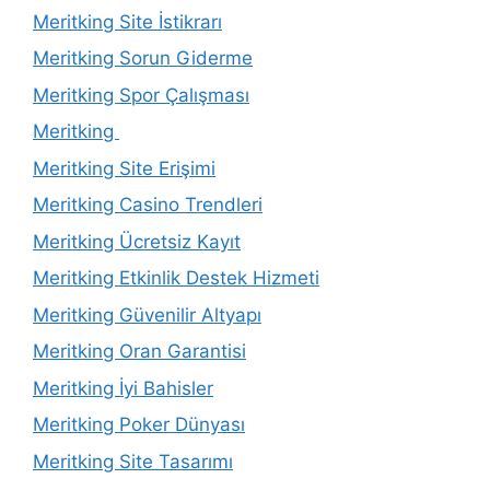
Meritking Site İstikrarı
Meritking Sorun Giderme
Meritking Spor Çalışması
Meritking
Meritking Site Erişimi
Meritking Casino Trendleri
Meritking Ücretsiz Kayıt
Meritking Etkinlik Destek Hizmeti
Meritking Güvenilir Altyapı
Meritking Oran Garantisi
Meritking İyi Bahisler
Meritking Poker Dünyası
Meritking Site Tasarımı