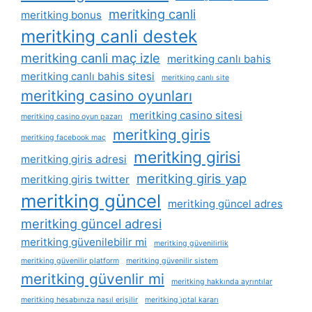
meritking canli
meritking bonus
meritking canli destek
meritking canli maç izle
meritking canlı bahis
meritking canlı bahis sitesi
meritking canlı site
meritking casino oyunları
meritking casino sitesi
meritking casino oyun pazarı
meritking giris
meritking facebook maç
meritking girisi
meritking giris adresi
meritking giris yap
meritking giris twitter
meritking güncel
meritking güncel adres
meritking güncel adresi
meritking güvenilebilir mi
meritking güvenilirlik
meritking güvenilir platform
meritking güvenilir sistem
meritking güvenlir mi
meritking hakkında ayrıntılar
meritking hesabınıza nasıl erişilir
meritking i̇ptal kararı