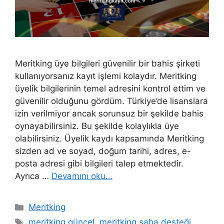
Meritking üye bilgileri güvenilir bir bahis şirketi
kullanıyorsanız kayıt işlemi kolaydır. Meritking
üyelik bilgilerinin temel adresini kontrol ettim ve
güvenilir olduğunu gördüm. Türkiye’de lisanslara
izin verilmiyor ancak sorunsuz bir şekilde bahis
oynayabilirsiniz. Bu şekilde kolaylıkla üye
olabilirsiniz. Üyelik kaydı kapsamında Meritking
sizden ad ve soyad, doğum tarihi, adres, e-
posta adresi gibi bilgileri talep etmektedir.
Ayrıca …
Devamını oku…
Kategoriler
Meritking
Etiketler
meritking güncel
,
meritking saha desteği
,