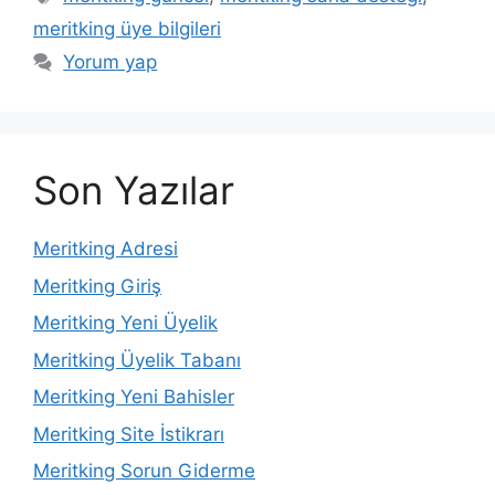
meritking üye bilgileri
Yorum yap
Son Yazılar
Meritking Adresi
Meritking Giriş
Meritking Yeni Üyelik
Meritking Üyelik Tabanı
Meritking Yeni Bahisler
Meritking Site İstikrarı
Meritking Sorun Giderme