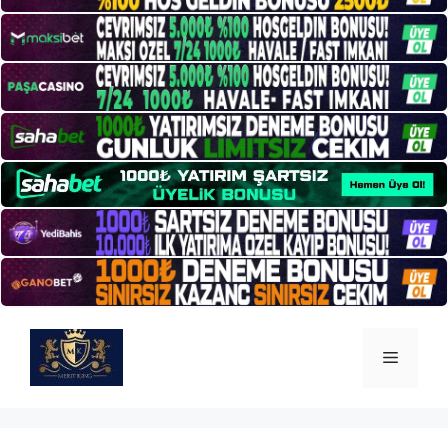
İçeriğe
atla
Menü