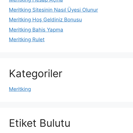
Meritking Sitesinin Nasıl Üyesi Olunur
Meritking Hoş Geldiniz Bonusu
Meritking Bahis Yapma
Meritking Rulet
Kategoriler
Meritking
Etiket Bulutu