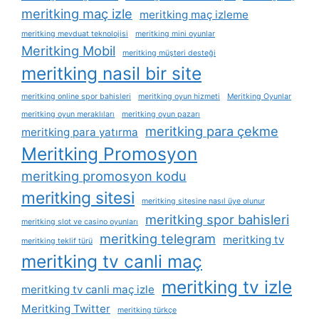
meritking maç izle
meritking maç izleme
meritking mevduat teknolojisi
meritking mini oyunlar
Meritking Mobil
meritking müşteri desteği
meritking nasil bir site
meritking online spor bahisleri
meritking oyun hizmeti
Meritking Oyunlar
meritking oyun meraklıları
meritking oyun pazarı
meritking para çekme
meritking para yatırma
Meritking Promosyon
meritking promosyon kodu
meritking sitesi
meritking sitesine nasıl üye olunur
meritking spor bahisleri
meritking slot ve casino oyunları
meritking telegram
meritking tv
meritking teklif türü
meritking tv canli maç
meritking tv izle
meritking tv canli maç izle
Meritking Twitter
meritking türkçe