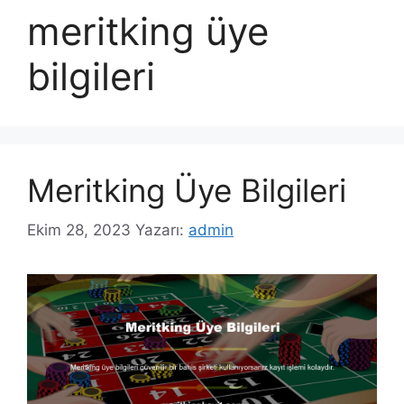
meritking üye
bilgileri
Meritking Üye Bilgileri
Ekim 28, 2023
Yazarı:
admin