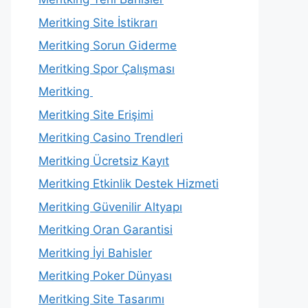
Meritking Site İstikrarı
Meritking Sorun Giderme
Meritking Spor Çalışması
Meritking
Meritking Site Erişimi
Meritking Casino Trendleri
Meritking Ücretsiz Kayıt
Meritking Etkinlik Destek Hizmeti
Meritking Güvenilir Altyapı
Meritking Oran Garantisi
Meritking İyi Bahisler
Meritking Poker Dünyası
Meritking Site Tasarımı