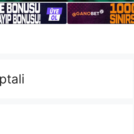
ptali