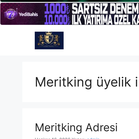
İçeriğe
atla
Meritking üyelik i
Meritking Adresi