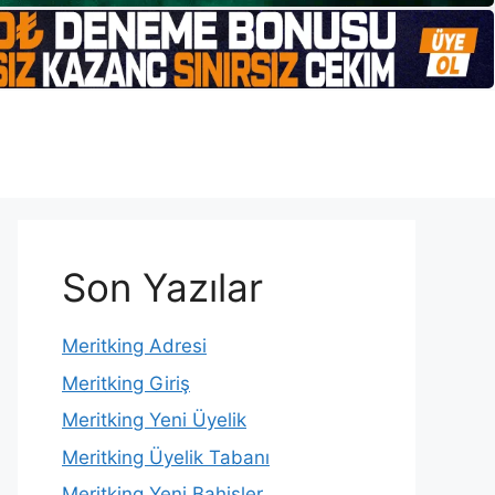
Son Yazılar
Meritking Adresi
Meritking Giriş
Meritking Yeni Üyelik
Meritking Üyelik Tabanı
Meritking Yeni Bahisler