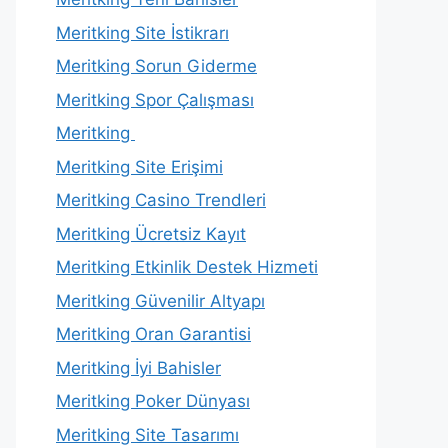
Meritking Site İstikrarı
Meritking Sorun Giderme
Meritking Spor Çalışması
Meritking
Meritking Site Erişimi
Meritking Casino Trendleri
Meritking Ücretsiz Kayıt
Meritking Etkinlik Destek Hizmeti
Meritking Güvenilir Altyapı
Meritking Oran Garantisi
Meritking İyi Bahisler
Meritking Poker Dünyası
Meritking Site Tasarımı