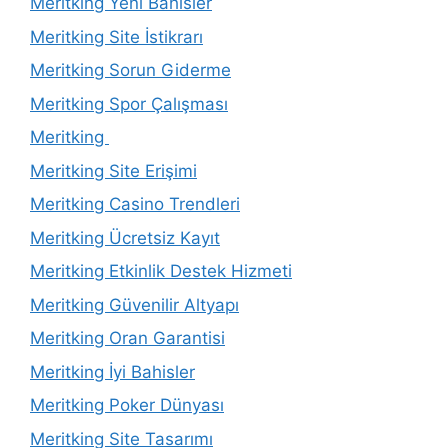
Meritking Yeni Bahisler
Meritking Site İstikrarı
Meritking Sorun Giderme
Meritking Spor Çalışması
Meritking
Meritking Site Erişimi
Meritking Casino Trendleri
Meritking Ücretsiz Kayıt
Meritking Etkinlik Destek Hizmeti
Meritking Güvenilir Altyapı
Meritking Oran Garantisi
Meritking İyi Bahisler
Meritking Poker Dünyası
Meritking Site Tasarımı