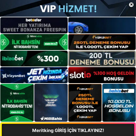
×
Meritking GİRİŞ İÇİN TIKLAYINIZ!