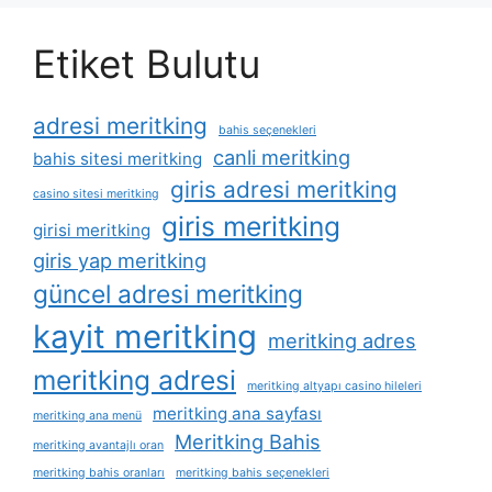
Etiket Bulutu
adresi meritking
bahis seçenekleri
canli meritking
bahis sitesi meritking
giris adresi meritking
casino sitesi meritking
giris meritking
girisi meritking
giris yap meritking
güncel adresi meritking
kayit meritking
meritking adres
meritking adresi
meritking altyapı casino hileleri
meritking ana sayfası
meritking ana menü
Meritking Bahis
meritking avantajlı oran
meritking bahis oranları
meritking bahis seçenekleri