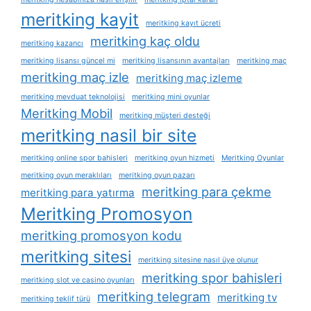
meritking kayit
meritking kayıt ücreti
meritking kaç oldu
meritking kazancı
meritking lisansı güncel mi
meritking lisansının avantajları
meritking maç
meritking maç izle
meritking maç izleme
meritking mevduat teknolojisi
meritking mini oyunlar
Meritking Mobil
meritking müşteri desteği
meritking nasil bir site
meritking online spor bahisleri
meritking oyun hizmeti
Meritking Oyunlar
meritking oyun meraklıları
meritking oyun pazarı
meritking para çekme
meritking para yatırma
Meritking Promosyon
meritking promosyon kodu
meritking sitesi
meritking sitesine nasıl üye olunur
meritking spor bahisleri
meritking slot ve casino oyunları
meritking telegram
meritking tv
meritking teklif türü