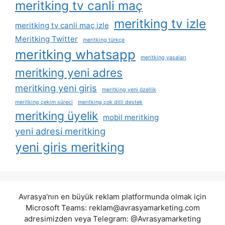
meritking tv canli maç
meritking tv izle
meritking tv canli maç izle
Meritking Twitter
meritking türkçe
meritking whatsapp
meritking yasaları
meritking yeni adres
meritking yeni giris
meritking yeni özellik
meritking çekim süreci
meritking çok dilli destek
meritking üyelik
mobil meritking
yeni adresi meritking
yeni giris meritking
Avrasya'nın en büyük reklam platformunda olmak için
Microsoft Teams:
reklam@avrasyamarketing.com
adresimizden veya Telegram: @Avrasyamarketing