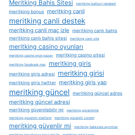
Meritking Bahis Sitesi
meritking bahisçi rekabeti
meritking canli
meritking bonus
meritking canli destek
meritking canli maç izle
meritking canlı bahis
meritking canlı bahis sitesi
meritking canlı site
meritking casino oyunları
meritking casino sitesi
meritking casino oyun pazarı
meritking giris
meritking facebook maç
meritking girisi
meritking giris adresi
meritking giris yap
meritking giris twitter
meritking güncel
meritking güncel adres
meritking güncel adresi
meritking güvenilebilir mi
meritking güvenilirlik
meritking güvenilir platform
meritking güvenilir sistem
meritking güvenlir mi
meritking hakkında ayrıntılar
meritking hesabınıza nasıl erişilir
meritking i̇ptal kararı