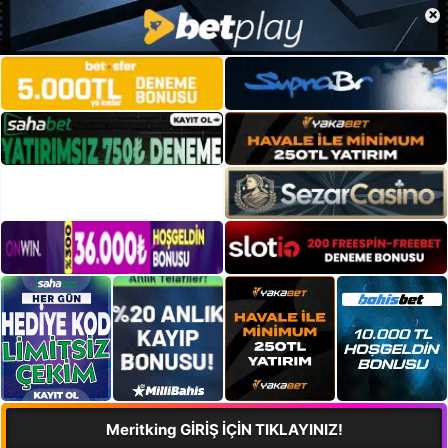
×
Meritking GİRİŞ İÇİN TIKLAYINIZ!