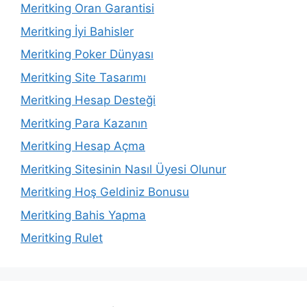
Meritking Oran Garantisi
Meritking İyi Bahisler
Meritking Poker Dünyası
Meritking Site Tasarımı
Meritking Hesap Desteği
Meritking Para Kazanın
Meritking Hesap Açma
Meritking Sitesinin Nasıl Üyesi Olunur
Meritking Hoş Geldiniz Bonusu
Meritking Bahis Yapma
Meritking Rulet