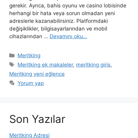
gerekir. Ayrıca, bahis oyunu ve casino lobisinde
herhangi bir hata veya sorun olmadan yeni
adreslerle kazanabilirsiniz. Platformdaki
değişiklikler, bilgisayarlarından ve mobil
cihazlarından …
Devamını oku…
Kategoriler
Meritking
Etiketler
Meritking ek makaleler
,
meritking giris
,
Meritking yeni eğlence
Yorum yap
Son Yazılar
Meritking Adresi