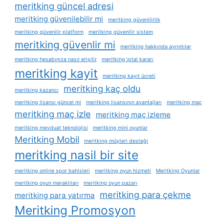
meritking güncel adresi
meritking güvenilebilir mi
meritking güvenilirlik
meritking güvenilir platform
meritking güvenilir sistem
meritking güvenlir mi
meritking hakkında ayrıntılar
meritking hesabınıza nasıl erişilir
meritking i̇ptal kararı
meritking kayit
meritking kayıt ücreti
meritking kaç oldu
meritking kazancı
meritking lisansı güncel mi
meritking lisansının avantajları
meritking maç
meritking maç izle
meritking maç izleme
meritking mevduat teknolojisi
meritking mini oyunlar
Meritking Mobil
meritking müşteri desteği
meritking nasil bir site
meritking online spor bahisleri
meritking oyun hizmeti
Meritking Oyunlar
meritking oyun meraklıları
meritking oyun pazarı
meritking para çekme
meritking para yatırma
Meritking Promosyon