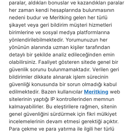
paralar, aldıkları bonuslar ve kazandıkları paralar
her zaman kendi hesaplarında bulunmasının
nedeni budur ve Meritking gelen her türlü
şikayet veya geri bildirim müşteri hizmetleri
birimlerine ve sosyal medya platformlarına
yönlendirilebilmektedir. Yorumunuzun her
yönünün alanında uzman kişiler tarafından
detaylı bir şekilde analiz edileceğinden emin
olabilirsiniz. Faaliyet gösteren sitede genel bir
güvenlik sorunu bulunmamaktadır. Verilen geri
bildirimler dikkate alınarak işlem sürecinin
güvenliği konusunda bir sorun olmadığı kabul
edilmektedir. Bazen kullanıcılar
Meritking
web
sitelerinin yaptığı IP kontrollerinden memnun
kalmayabilirler. Bu eleştirilere rağmen, sitenin
genel güvenliğini sürdürmek için fikri mülkiyet
incelemelerinin devam etmesi gerektiği açıktır.
Para çekme ve para yatırma ile ilgili her türlü