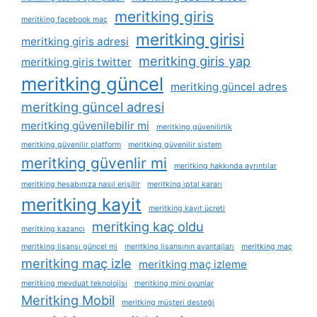
meritking giris
meritking facebook maç
meritking girisi
meritking giris adresi
meritking giris yap
meritking giris twitter
meritking güncel
meritking güncel adres
meritking güncel adresi
meritking güvenilebilir mi
meritking güvenilirlik
meritking güvenilir platform
meritking güvenilir sistem
meritking güvenlir mi
meritking hakkında ayrıntılar
meritking hesabınıza nasıl erişilir
meritking i̇ptal kararı
meritking kayit
meritking kayıt ücreti
meritking kaç oldu
meritking kazancı
meritking lisansı güncel mi
meritking lisansının avantajları
meritking maç
meritking maç izle
meritking maç izleme
meritking mevduat teknolojisi
meritking mini oyunlar
Meritking Mobil
meritking müşteri desteği