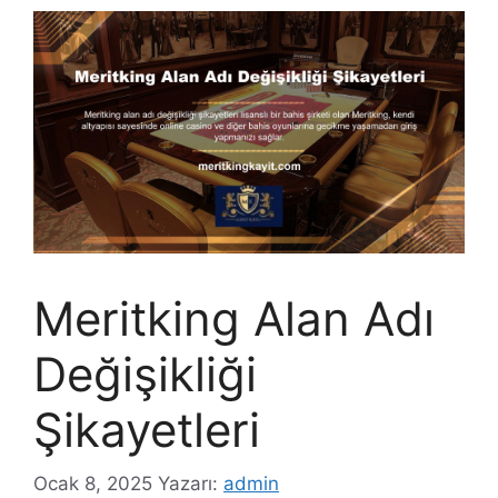
Meritking Alan Adı
Değişikliği
Şikayetleri
Ocak 8, 2025
Yazarı:
admin