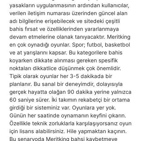
yasakların uygulanmasının ardından kullanıcılar,
verilen iletişim numarası üzerinden güncel alan
adı bilgilerine erişebilecek ve sitedeki çeşitli
bahis fırsat ve özelliklerinden yararlanmaya
devam etmelerine olanak tanıyacaktır. Meritking
en çok oynadığı oyunlar. Spor; futbol, ​​basketbol
ve at yarışlarını kapsar. Bu kategorilere bahis
koyarken dikkate alınması gereken spesifik
noktaları dikkatlice düşünmek çok önemlidir.
Tipik olarak oyunlar her 3-5 dakikada bir
planlanır. Bu sanal bir deneyimdir, dolayısıyla
gerçek hayatta olağan 90 dakika yerine yalnızca
60 saniye sürer. İki takımın rekabetçi bir ortama
girdiği bir sisteminiz var. Oyunlara yer yok.
Günün her saatinde oynamanın keyfini çıkarın.
Özellikle teknik zorluklarla karşılaşıyorsanız oyun
için lisans alabilirsiniz. Hile yapmaktan kaçının.
Bu senaryoda Meritking bahsi kaybetmeye