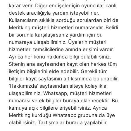
karar verir. Diğer endişeler için oyuncular canlı
destek aracılığıyla yardım isteyebilirler.
Kullanıcıların sıklıkla sorduğu sorulardan biri de
Meritking müşteri hizmetleri numarasıdır. Belirli
bir sorunla karşılaşırsanız yardım için bu
numaraya ulaşabilirsiniz. Üyelerin müşteri
hizmetleri temsilcilerine anında erişimi vardır.
Ayrıca her konu hakkında bilgi bulabilirsiniz.
Sitenin ana sayfasından kayıt olan herkes tüm
iletişim bilgilerini elde edebilir. Gerekli tüm
bilgiler kayıt sayfasının alt kısmında bulunabilir.
‘Hakkımızda’ sayfasından siteye kolaylıkla
ulaşabilirsiniz. Whatsapp, müşteri hizmetleri
numarası ve ek bilgiler buraya eklenecektir. Bu
kamuya açık bilgilere erişebilirsiniz. Ayrıca
Meritking kurduğu Whatsapp grubuna da üye
olabilirsiniz. Tartışmalar burada yapılabilir.