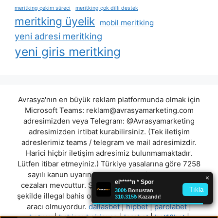
meritking çekim süreci
meritking çok dilli destek
meritking üyelik
mobil meritking
yeni adresi meritking
yeni giris meritking
Avrasya'nın en büyük reklam platformunda olmak için
Microsoft Teams:
reklam@avrasyamarketing.com
adresimizden veya Telegram: @Avrasyamarketing
adresimizden irtibat kurabilirsiniz. (Tek iletişim
adreslerimiz teams / telegram ve mail adresimizdir.
Harici hiçbir iletişim adresimiz bulunmamaktadır.
Lütfen itibar etmeyiniz.) Türkiye yasalarına göre 7258
sayılı kanun uyarınca yasa dışı bahis oynamanın
cezaları mevcuttur. Şu an bulunduğunuz site hiç bir
şekilde illegal bahis oyunları oynatmıyor ve oynamaya
aracı olmuyordur.
dallasbet
|
hipbet
|
parolabet
|
betxox
|
bahispubgirisyap
|
lorabet
|
bet10bet
|