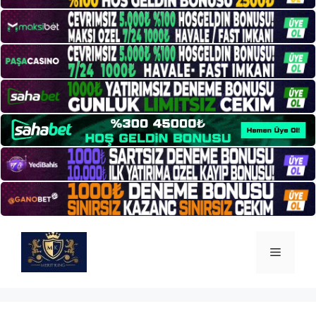
İçeriğe
atla
Menü