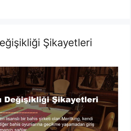
ğişikliği Şikayetleri