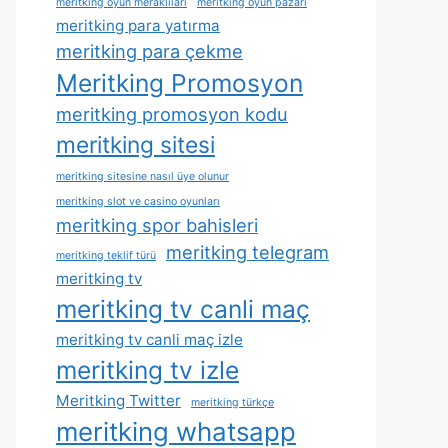
meritking oyun meraklıları
meritking oyun pazarı
meritking para yatırma
meritking para çekme
Meritking Promosyon
meritking promosyon kodu
meritking sitesi
meritking sitesine nasıl üye olunur
meritking slot ve casino oyunları
meritking spor bahisleri
meritking telegram
meritking teklif türü
meritking tv
meritking tv canli maç
meritking tv canli maç izle
meritking tv izle
Meritking Twitter
meritking türkçe
meritking whatsapp