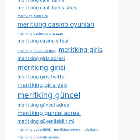
meritking canlı bahis sitesi
meritking canlı site
meritking casino oyunları
meritking casino oyun pazarı
meritking casino sitesi
meritking giris
meritking facebook maç
meritking giris adresi
meritking girisi
meritking giris twitter
meritking giris yap
meritking güncel
meritking güncel adres
meritking güncel adresi
meritking güvenilebilir mi
meritking güvenilirlik
meritking güvenilir platform
meritking güvenilir sistem