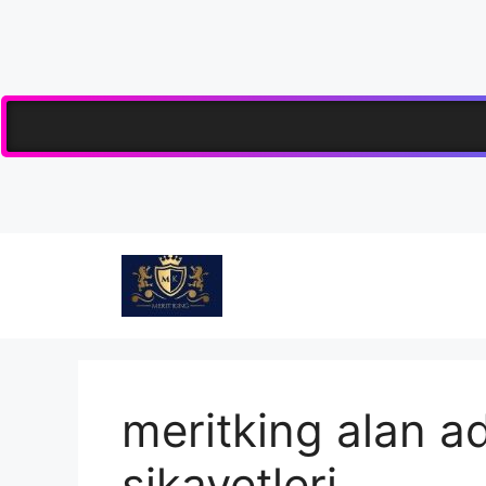
İçeriğe
atla
meritking alan ad
şikayetleri