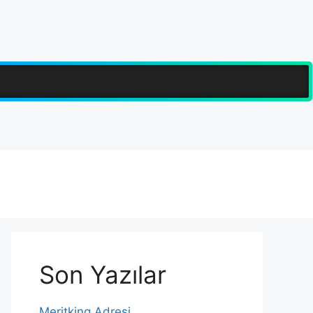
Son Yazılar
Meritking Adresi