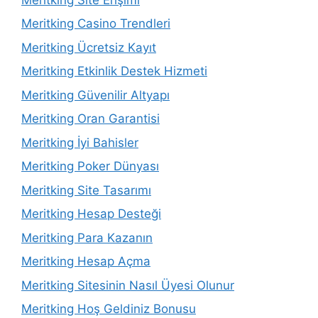
Meritking Casino Trendleri
Meritking Ücretsiz Kayıt
Meritking Etkinlik Destek Hizmeti
Meritking Güvenilir Altyapı
Meritking Oran Garantisi
Meritking İyi Bahisler
Meritking Poker Dünyası
Meritking Site Tasarımı
Meritking Hesap Desteği
Meritking Para Kazanın
Meritking Hesap Açma
Meritking Sitesinin Nasıl Üyesi Olunur
Meritking Hoş Geldiniz Bonusu