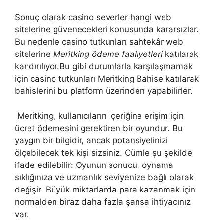
Sonuç olarak casino severler hangi web
sitelerine güvenecekleri konusunda kararsızlar.
Bu nedenle casino tutkunları sahtekâr web
sitelerine
Meritking ödeme faaliyetleri
katılarak
kandırılıyor.Bu gibi durumlarla karşılaşmamak
için casino tutkunları Meritking Bahise katılarak
bahislerini bu platform üzerinden yapabilirler.
Meritking, kullanıcıların içeriğine erişim için
ücret ödemesini gerektiren bir oyundur. Bu
yaygın bir bilgidir, ancak potansiyelinizi
ölçebilecek tek kişi sizsiniz. Cümle şu şekilde
ifade edilebilir: Oyunun sonucu, oynama
sıklığınıza ve uzmanlık seviyenize bağlı olarak
değişir. Büyük miktarlarda para kazanmak için
normalden biraz daha fazla şansa ihtiyacınız
var.