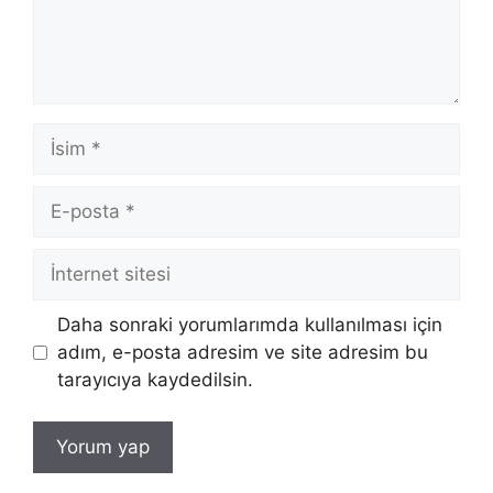
İsim
E-
posta
İnternet
sitesi
Daha sonraki yorumlarımda kullanılması için
adım, e-posta adresim ve site adresim bu
tarayıcıya kaydedilsin.