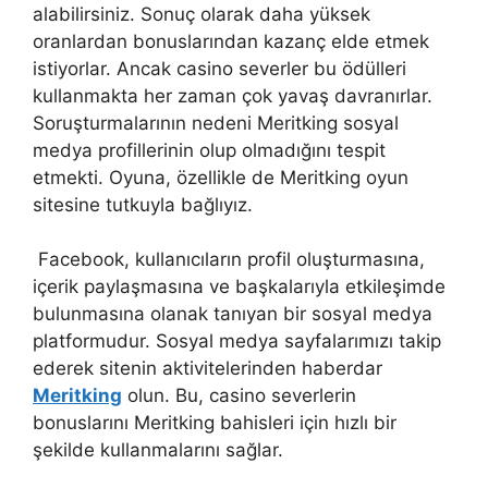
alabilirsiniz. Sonuç olarak daha yüksek
oranlardan bonuslarından kazanç elde etmek
istiyorlar. Ancak casino severler bu ödülleri
kullanmakta her zaman çok yavaş davranırlar.
Soruşturmalarının nedeni Meritking sosyal
medya profillerinin olup olmadığını tespit
etmekti. Oyuna, özellikle de Meritking oyun
sitesine tutkuyla bağlıyız.
Facebook, kullanıcıların profil oluşturmasına,
içerik paylaşmasına ve başkalarıyla etkileşimde
bulunmasına olanak tanıyan bir sosyal medya
platformudur. Sosyal medya sayfalarımızı takip
ederek sitenin aktivitelerinden haberdar
Meritking
olun. Bu, casino severlerin
bonuslarını Meritking bahisleri için hızlı bir
şekilde kullanmalarını sağlar.