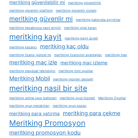
meritking güvenilebilir mi
meritking güvenilirlik
meritking güvenilir platform
meritking güvenilir sistem
meritking güvenlir mi
meritking hakkında ayrıntılar
meritking hesabınıza nasıl erişilir
meritking i̇ptal kararı
meritking kayit
meritking kayıt ücreti
meritking kaç oldu
meritking kazancı
meritking lisansı güncel mi
meritking lisansının avantajları
meritking maç
meritking maç izle
meritking maç izleme
meritking mevduat teknolojisi
meritking mini oyunlar
Meritking Mobil
meritking müşteri desteği
meritking nasil bir site
meritking online spor bahisleri
meritking oyun hizmeti
Meritking Oyunlar
meritking oyun meraklıları
meritking oyun pazarı
meritking para çekme
meritking para yatırma
Meritking Promosyon
meritking promosyon kodu