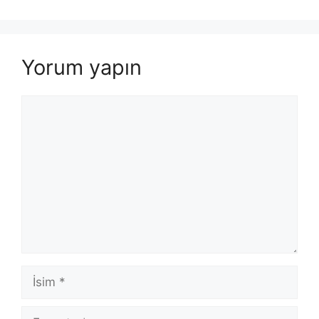
Yorum yapın
Yorum
İsim
E-