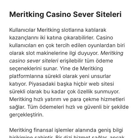
Meritking Casino Sever Siteleri
Kullanıcılar Meritking slotlarına katılarak
kazançlarını iki katına çıkarabilirler. Casino
kullanıcıları en çok tercih edilen oyunlardan biri
olarak slot makinelerine ilgi duyuyor.
Meritking
casino sever siteleri
erişilebilir tüm ödeme
seçeneklerini sunar. Yine de Meritking
platformlarına sürekli olarak yeni unsurlar
katıyor. Piyasadaki başka hiçbir web sitesi
sürekli olarak bu kadar çok özellik sunmuyor.
Meritking hızlı yatırım ve para çekme hizmetleri
sağlar. Tüm ödemeleri hızlı ve güvenli bir şekilde
gerçekleştirin.
Meritking finansal işlemler alanında geniş bilgi
birikimine sahiptir. Bir dizi hizmet sağlar, ancak