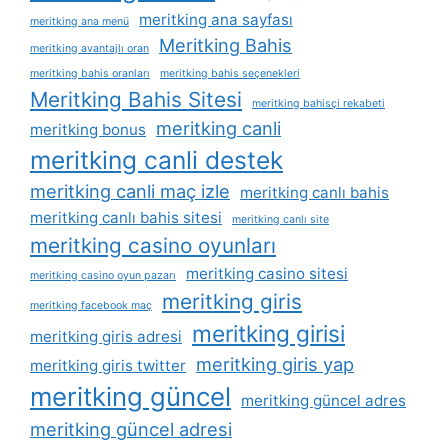
meritking ana sayfası
meritking ana menü
Meritking Bahis
meritking avantajlı oran
meritking bahis oranları
meritking bahis seçenekleri
Meritking Bahis Sitesi
meritking bahisçi rekabeti
meritking canli
meritking bonus
meritking canli destek
meritking canli maç izle
meritking canlı bahis
meritking canlı bahis sitesi
meritking canlı site
meritking casino oyunları
meritking casino sitesi
meritking casino oyun pazarı
meritking giris
meritking facebook maç
meritking girisi
meritking giris adresi
meritking giris yap
meritking giris twitter
meritking güncel
meritking güncel adres
meritking güncel adresi