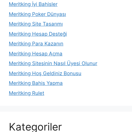
Meritking İyi Bahisler
Meritking Poker Dünyası
Meritking Site Tasarımı
Meritking Hesap Desteği
Meritking Para Kazanın
Meritking Hesap Açma
Meritking Sitesinin Nasıl Üyesi Olunur
Meritking Hoş Geldiniz Bonusu
Meritking Bahis Yapma
Meritking Rulet
Kategoriler