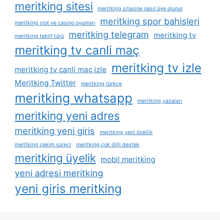
meritking sitesi
meritking sitesine nasıl üye olunur
meritking spor bahisleri
meritking slot ve casino oyunları
meritking telegram
meritking tv
meritking teklif türü
meritking tv canli maç
meritking tv izle
meritking tv canli maç izle
Meritking Twitter
meritking türkçe
meritking whatsapp
meritking yasaları
meritking yeni adres
meritking yeni giris
meritking yeni özellik
meritking çekim süreci
meritking çok dilli destek
meritking üyelik
mobil meritking
yeni adresi meritking
yeni giris meritking