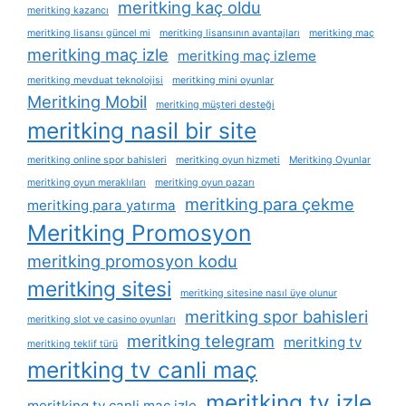
meritking kaç oldu
meritking kazancı
meritking lisansı güncel mi
meritking lisansının avantajları
meritking maç
meritking maç izle
meritking maç izleme
meritking mevduat teknolojisi
meritking mini oyunlar
Meritking Mobil
meritking müşteri desteği
meritking nasil bir site
meritking online spor bahisleri
meritking oyun hizmeti
Meritking Oyunlar
meritking oyun meraklıları
meritking oyun pazarı
meritking para çekme
meritking para yatırma
Meritking Promosyon
meritking promosyon kodu
meritking sitesi
meritking sitesine nasıl üye olunur
meritking spor bahisleri
meritking slot ve casino oyunları
meritking telegram
meritking tv
meritking teklif türü
meritking tv canli maç
meritking tv izle
meritking tv canli maç izle