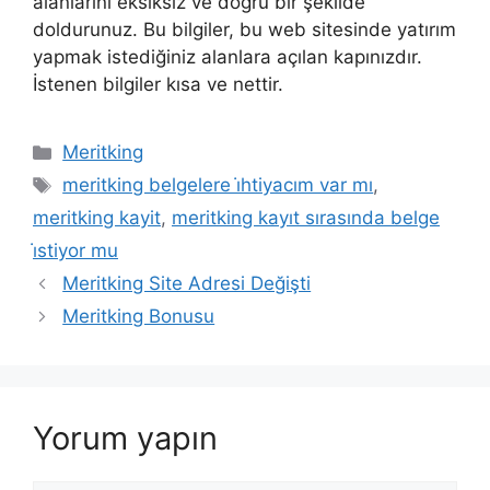
alanlarını eksiksiz ve doğru bir şekilde
doldurunuz. Bu bilgiler, bu web sitesinde yatırım
yapmak istediğiniz alanlara açılan kapınızdır.
İstenen bilgiler kısa ve nettir.
Kategoriler
Meritking
Etiketler
meritking belgelere i̇htiyacım var mı
,
meritking kayit
,
meritking kayıt sırasında belge
i̇stiyor mu
Meritking Site Adresi Değişti
Meritking Bonusu
Yorum yapın