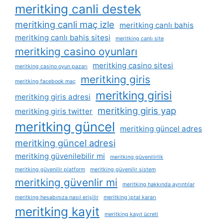
meritking canli destek
meritking canli maç izle
meritking canlı bahis
meritking canlı bahis sitesi
meritking canlı site
meritking casino oyunları
meritking casino sitesi
meritking casino oyun pazarı
meritking giris
meritking facebook maç
meritking girisi
meritking giris adresi
meritking giris yap
meritking giris twitter
meritking güncel
meritking güncel adres
meritking güncel adresi
meritking güvenilebilir mi
meritking güvenilirlik
meritking güvenilir platform
meritking güvenilir sistem
meritking güvenlir mi
meritking hakkında ayrıntılar
meritking hesabınıza nasıl erişilir
meritking i̇ptal kararı
meritking kayit
meritking kayıt ücreti