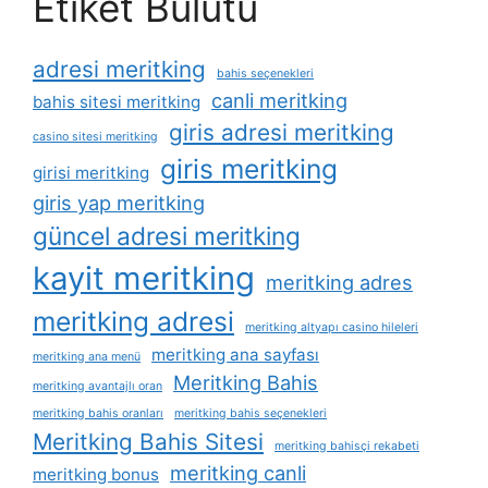
Etiket Bulutu
adresi meritking
bahis seçenekleri
canli meritking
bahis sitesi meritking
giris adresi meritking
casino sitesi meritking
giris meritking
girisi meritking
giris yap meritking
güncel adresi meritking
kayit meritking
meritking adres
meritking adresi
meritking altyapı casino hileleri
meritking ana sayfası
meritking ana menü
Meritking Bahis
meritking avantajlı oran
meritking bahis oranları
meritking bahis seçenekleri
Meritking Bahis Sitesi
meritking bahisçi rekabeti
meritking canli
meritking bonus