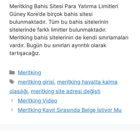
Meritking Bahis Sitesi Para Yatırma Limitleri
Güney Kore’de birçok bahis sitesi
bulunmaktadır. Tüm bu bahis sitelerinin
sitelerinde farklı limitler bulunmaktadır.
Meritking bahis sitelerinin de kendi sınırlamaları
vardır. Bugün bu sınırları ayrıntılı olarak
tartışacağız.
Kategoriler
Meritking
Etiketler
meritking girisi
,
meritking hayatta kalma
olasılığı
,
meritking site adresi değişti
Meritking Video
Meritking Kayıt Sırasında Belge İstiyor Mu