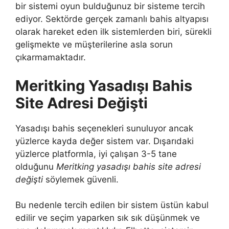
bir sistemi oyun bulduğunuz bir sisteme tercih
ediyor. Sektörde gerçek zamanlı bahis altyapısı
olarak hareket eden ilk sistemlerden biri, sürekli
gelişmekte ve müşterilerine asla sorun
çıkarmamaktadır.
Meritking Yasadışı Bahis
Site Adresi Değişti
Yasadışı bahis seçenekleri sunuluyor ancak
yüzlerce kayda değer sistem var. Dışarıdaki
yüzlerce platformla, iyi çalışan 3-5 tane
olduğunu
Meritking yasadışı bahis site adresi
değişti
söylemek güvenli.
Bu nedenle tercih edilen bir sistem üstün kabul
edilir ve seçim yaparken sık sık düşünmek ve