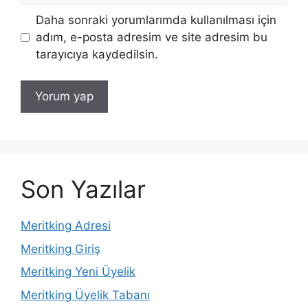
Daha sonraki yorumlarımda kullanılması için
adım, e-posta adresim ve site adresim bu
tarayıcıya kaydedilsin.
Son Yazılar
Meritking Adresi
Meritking Giriş
Meritking Yeni Üyelik
Meritking Üyelik Tabanı