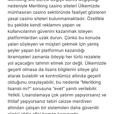
nedeniyle Meritking casino siteleri Ülkemizde
münhasıran casino sektöründe faaliyet gösteren
yasal casino siteleri bulunmamaktadır. Özellikle
bu şekilde kendi reklamını yapan ve
kullanıcılarının güvenini kazanmak isteyen
platformlardan uzak durun. Çünkü bu konuda
yalan söyleyen ve müşteri çekmek için yanlış
şeyler yapan bir platformun kazandığı
ikramiyeleri zamanla ödeyip her türlü rezalete
yol açacağını tahmin etmek zor değil. Ülkemizde
geçerli olmasa da lisans bilgilerini siteye göz
atarak bulabilir ve kontrolümüz altında geçerli
olduğunu onaylayabilir, bu nedenle “Meritking
lisanslı mı?” sorusuna “evet” yanıtı verilebilir.
Yetkili. Lisanslamaya çok yatırım yapıyorsanız ve
ihtilaf yaşıyorsanız tabiri caizse merdiven
altından çalışan bir sistemden daha güvenilir