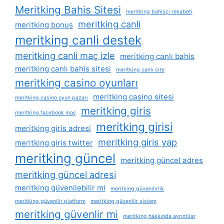
Meritking Bahis Sitesi
meritking bahisçi rekabeti
meritking canli
meritking bonus
meritking canli destek
meritking canli maç izle
meritking canlı bahis
meritking canlı bahis sitesi
meritking canlı site
meritking casino oyunları
meritking casino sitesi
meritking casino oyun pazarı
meritking giris
meritking facebook maç
meritking girisi
meritking giris adresi
meritking giris yap
meritking giris twitter
meritking güncel
meritking güncel adres
meritking güncel adresi
meritking güvenilebilir mi
meritking güvenilirlik
meritking güvenilir platform
meritking güvenilir sistem
meritking güvenlir mi
meritking hakkında ayrıntılar