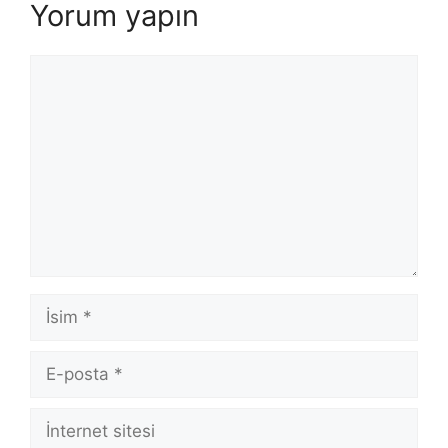
Yorum yapın
Yorum
İsim
E-
posta
İnternet
sitesi