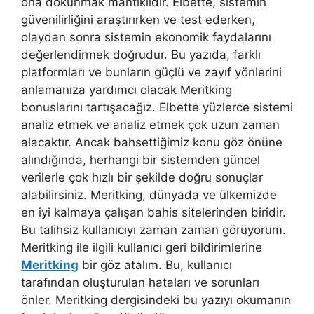
ona dokunmak mantıklıdır. Elbette, sistemin
güvenilirliğini araştırırken ve test ederken,
olaydan sonra sistemin ekonomik faydalarını
değerlendirmek doğrudur. Bu yazıda, farklı
platformları ve bunların güçlü ve zayıf yönlerini
anlamanıza yardımcı olacak Meritking
bonuslarını tartışacağız. Elbette yüzlerce sistemi
analiz etmek ve analiz etmek çok uzun zaman
alacaktır. Ancak bahsettiğimiz konu göz önüne
alındığında, herhangi bir sistemden güncel
verilerle çok hızlı bir şekilde doğru sonuçlar
alabilirsiniz. Meritking, dünyada ve ülkemizde
en iyi kalmaya çalışan bahis sitelerinden biridir.
Bu talihsiz kullanıcıyı zaman zaman görüyorum.
Meritking ile ilgili kullanıcı geri bildirimlerine
Meritking
bir göz atalım. Bu, kullanıcı
tarafından oluşturulan hataları ve sorunları
önler. Meritking dergisindeki bu yazıyı okumanın