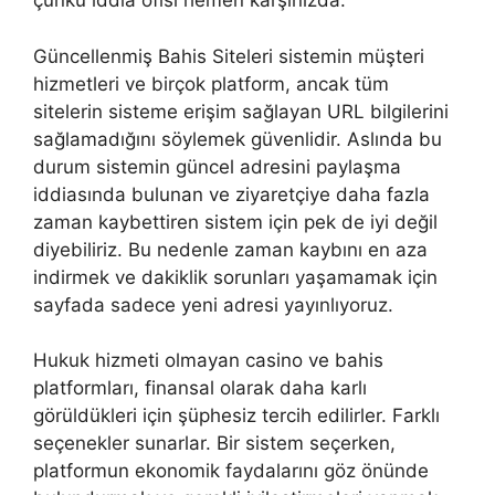
çünkü iddia ofisi hemen karşınızda.
Güncellenmiş Bahis Siteleri sistemin müşteri
hizmetleri ve birçok platform, ancak tüm
sitelerin sisteme erişim sağlayan URL bilgilerini
sağlamadığını söylemek güvenlidir. Aslında bu
durum sistemin güncel adresini paylaşma
iddiasında bulunan ve ziyaretçiye daha fazla
zaman kaybettiren sistem için pek de iyi değil
diyebiliriz. Bu nedenle zaman kaybını en aza
indirmek ve dakiklik sorunları yaşamamak için
sayfada sadece yeni adresi yayınlıyoruz.
Hukuk hizmeti olmayan casino ve bahis
platformları, finansal olarak daha karlı
görüldükleri için şüphesiz tercih edilirler. Farklı
seçenekler sunarlar. Bir sistem seçerken,
platformun ekonomik faydalarını göz önünde