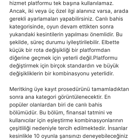
hizmet platformu tek başına kullanılamaz.
Ancak, iki veya üç özel ilgi alanınız varsa, arada
gerekli ayarlamaları yapabilirsiniz. Canlı bahis
kategorisinde, oyun devam ettikten sonra
yukarıdaki kesintilerin yapılması önemlidir. Bu
şekilde, süreç durumu iyileştirilebilir. Elbette
küçük bir rota değişikliği bir platformdan
diğerine geçmek için yeterli değil.Platformu
değiştirmek için birçok standardın ve büyük
değişikliklerin bir kombinasyonu yeterlidir.
Meritking üye kayıt prosedürünü tamamladıktan
sonra ana kategori görüntülenecektir. En
popüler olanlardan biri de canlı bahis
bölümüdür. Bu bölüm, finansal tatmini ve
kullanıcılar için eşleştirme kombinasyonlarının
çeşitliliği nedeniyle tercih edilmektedir. İnsanlar
kesinlikle 10 oyunla şansınızı deneyebileceğiniz