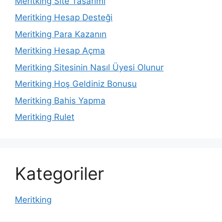
Meritking Site Tasarımı
Meritking Hesap Desteği
Meritking Para Kazanın
Meritking Hesap Açma
Meritking Sitesinin Nasıl Üyesi Olunur
Meritking Hoş Geldiniz Bonusu
Meritking Bahis Yapma
Meritking Rulet
Kategoriler
Meritking