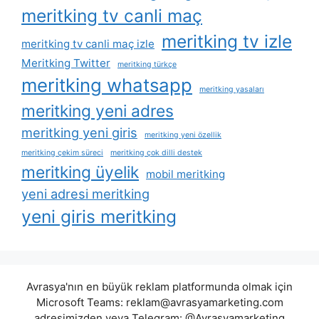
meritking tv canli maç
meritking tv izle
meritking tv canli maç izle
Meritking Twitter
meritking türkçe
meritking whatsapp
meritking yasaları
meritking yeni adres
meritking yeni giris
meritking yeni özellik
meritking çekim süreci
meritking çok dilli destek
meritking üyelik
mobil meritking
yeni adresi meritking
yeni giris meritking
Avrasya'nın en büyük reklam platformunda olmak için
Microsoft Teams:
reklam@avrasyamarketing.com
adresimizden veya Telegram: @Avrasyamarketing