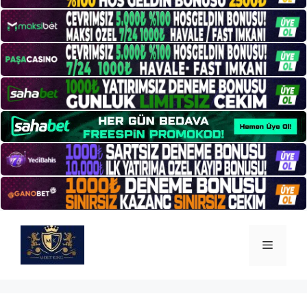
İçeriğe
atla
Menü