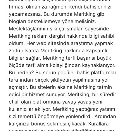
firması olmanıza rağmen, kendi bahislerinizi
yapamazsınız. Bu durumda Meritking gibi
blogları desteklemeye yönelmelisiniz.
Meslektaşlarımın sıkı çalışmaları sayesinde
Meritking reklam dergisi hakkında bilgi sahibi
oldum. Her web sitesinde araştırma yapmak
zorlu olsa da Meritking hakkında kapsamlı
bilgiler sağlar. Meritking terfi başarısı büyük
ölçüde terfi alma kolaylığından kaynaklanıyor.
Bu neden? Bu sorun popüler bahis platformları
tarafından birçok şikâyetin yapılmasına yol
açmıştır. Bu sitelerin aksine Meritking tatmin
edici bir hizmet sunuyor. Meritking, bir süredir
etkili olan platformuna yavaş yavaş yeni
kullanıcılar ekliyor. Meritking yaptığınız yatırım
sizi temettü öngörmeye yönlendirdi. Ardından
karşınıza bonus sekmesi çıkacak. Kurallara