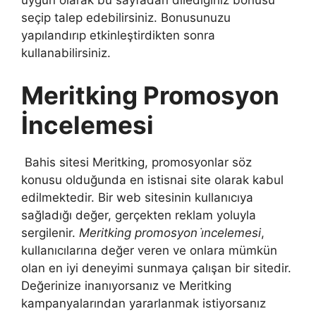
uygun olarak bu sayfadan dilediğiniz bonusu
seçip talep edebilirsiniz. Bonusunuzu
yapılandırıp etkinleştirdikten sonra
kullanabilirsiniz.
Meritking Promosyon
İncelemesi
Bahis sitesi Meritking, promosyonlar söz
konusu olduğunda en istisnai site olarak kabul
edilmektedir. Bir web sitesinin kullanıcıya
sağladığı değer, gerçekten reklam yoluyla
sergilenir.
Meritking promosyon i̇ncelemesi
,
kullanıcılarına değer veren ve onlara mümkün
olan en iyi deneyimi sunmaya çalışan bir sitedir.
Değerinize inanıyorsanız ve Meritking
kampanyalarından yararlanmak istiyorsanız