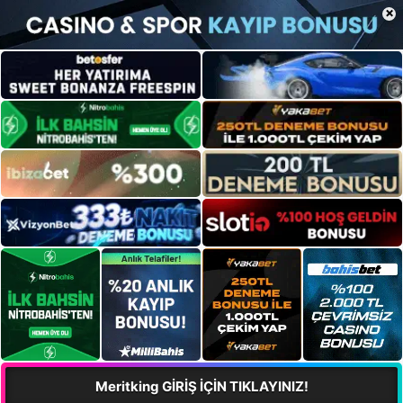
×
Meritking GİRİŞ İÇİN TIKLAYINIZ!