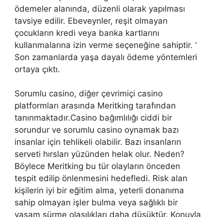
ödemeler alanında, düzenli olarak yapılması
tavsiye edilir. Ebeveynler, reşit olmayan
çocukların kredi veya banka kartlarını
kullanmalarına izin verme seçeneğine sahiptir. ‘
Son zamanlarda yaşa dayalı ödeme yöntemleri
ortaya çıktı.
Sorumlu casino, diğer çevrimiçi casino
platformları arasında Meritking tarafından
tanınmaktadır.Casino bağımlılığı ciddi bir
sorundur ve sorumlu casino oynamak bazı
insanlar için tehlikeli olabilir. Bazı insanların
serveti hırsları yüzünden helak olur. Neden?
Böylece Meritking bu tür olayların önceden
tespit edilip önlenmesini hedefledi. Risk alan
kişilerin iyi bir eğitim alma, yeterli donanıma
sahip olmayan işler bulma veya sağlıklı bir
yaşam sürme olasılıkları daha düşüktür. Konuyla