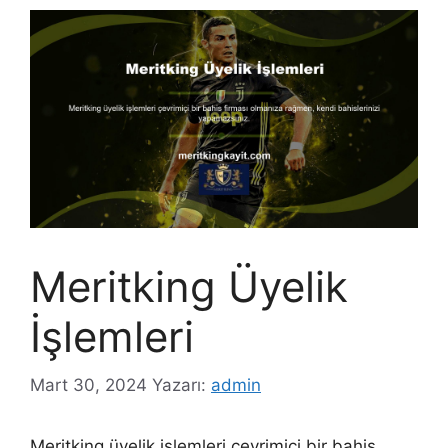
Meritking Üyelik
İşlemleri
Mart 30, 2024
Yazarı:
admin
Meritking üyelik işlemleri çevrimiçi bir bahis