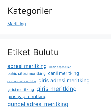
Kategoriler
Meritking
Etiket Bulutu
adresi meritking
bahis seçenekleri
canli meritking
bahis sitesi meritking
giris adresi meritking
casino sitesi meritking
giris meritking
girisi meritking
giris yap meritking
güncel adresi meritking