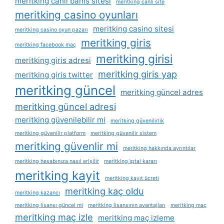
meritking canlı bahis sitesi
meritking canlı site
meritking casino oyunları
meritking casino sitesi
meritking casino oyun pazarı
meritking giris
meritking facebook maç
meritking girisi
meritking giris adresi
meritking giris yap
meritking giris twitter
meritking güncel
meritking güncel adres
meritking güncel adresi
meritking güvenilebilir mi
meritking güvenilirlik
meritking güvenilir platform
meritking güvenilir sistem
meritking güvenlir mi
meritking hakkında ayrıntılar
meritking hesabınıza nasıl erişilir
meritking i̇ptal kararı
meritking kayit
meritking kayıt ücreti
meritking kaç oldu
meritking kazancı
meritking lisansı güncel mi
meritking lisansının avantajları
meritking maç
meritking maç izle
meritking maç izleme