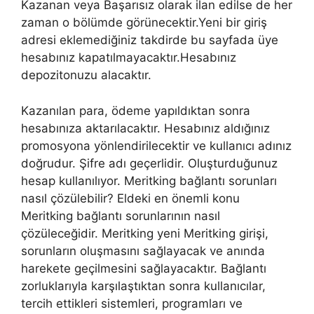
Kazanan veya Başarısız olarak ilan edilse de her
zaman o bölümde görünecektir.Yeni bir giriş
adresi eklemediğiniz takdirde bu sayfada üye
hesabınız kapatılmayacaktır.Hesabınız
depozitonuzu alacaktır.
Kazanılan para, ödeme yapıldıktan sonra
hesabınıza aktarılacaktır. Hesabınız aldığınız
promosyona yönlendirilecektir ve kullanıcı adınız
doğrudur. Şifre adı geçerlidir. Oluşturduğunuz
hesap kullanılıyor. Meritking bağlantı sorunları
nasıl çözülebilir? Eldeki en önemli konu
Meritking bağlantı sorunlarının nasıl
çözüleceğidir. Meritking yeni Meritking girişi,
sorunların oluşmasını sağlayacak ve anında
harekete geçilmesini sağlayacaktır. Bağlantı
zorluklarıyla karşılaştıktan sonra kullanıcılar,
tercih ettikleri sistemleri, programları ve