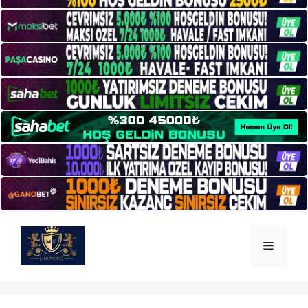
İçeriğe
atla
Menü