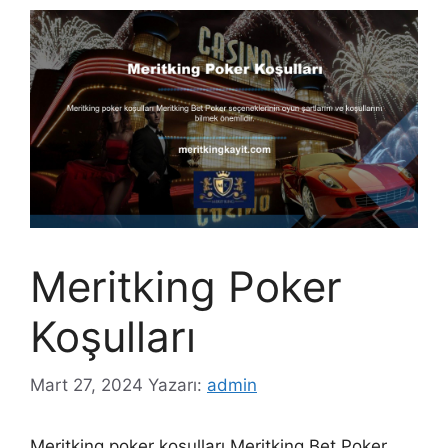
Meritking Poker
Koşulları
Mart 27, 2024
Yazarı:
admin
Meritking poker koşulları Meritking Bet Poker