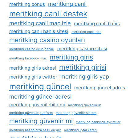
meritking canli
meritking bonus
meritking canli destek
meritking canli maç izle
meritking canlı bahis
meritking canlı bahis sitesi
meritking canlı site
meritking casino oyunları
meritking casino sitesi
meritking casino oyun pazarı
meritking giris
meritking facebook maç
meritking girisi
meritking giris adresi
meritking giris yap
meritking giris twitter
meritking güncel
meritking güncel adres
meritking güncel adresi
meritking güvenilebilir mi
meritking güvenilirlik
meritking güvenilir platform
meritking güvenilir sistem
meritking güvenlir mi
meritking hakkında ayrıntılar
meritking hesabınıza nasıl erişilir
meritking i̇ptal kararı