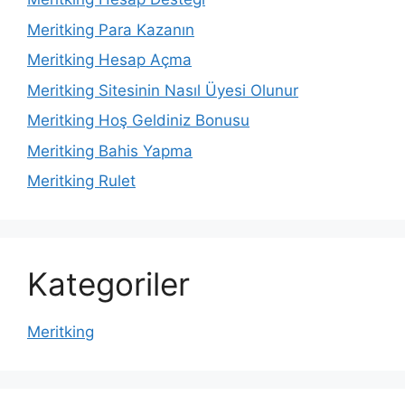
Meritking Para Kazanın
Meritking Hesap Açma
Meritking Sitesinin Nasıl Üyesi Olunur
Meritking Hoş Geldiniz Bonusu
Meritking Bahis Yapma
Meritking Rulet
Kategoriler
Meritking