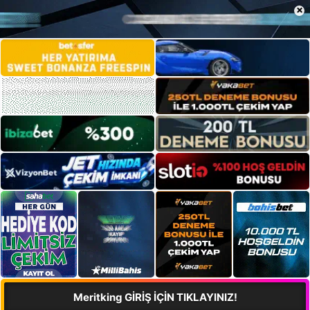
×
Meritking GİRİŞ İÇİN TIKLAYINIZ!