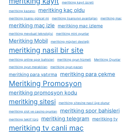
meritking kayit
meritking kayıt ücreti
meritking kaç oldu
meritking kazancı
meritking lisansı güncel mi
meritking lisansının avantajları
meritking maç
meritking maç izle
meritking maç izleme
meritking mevduat teknolojisi
meritking mini oyunlar
Meritking Mobil
meritking müşteri desteği
meritking nasil bir site
meritking online spor bahisleri
meritking oyun hizmeti
Meritking Oyunlar
meritking oyun meraklıları
meritking oyun pazarı
meritking para çekme
meritking para yatırma
Meritking Promosyon
meritking promosyon kodu
meritking sitesi
meritking sitesine nasıl üye olunur
meritking spor bahisleri
meritking slot ve casino oyunları
meritking telegram
meritking tv
meritking teklif türü
meritking tv canli maç