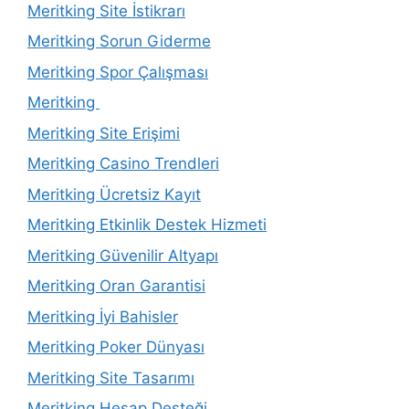
Meritking Site İstikrarı
Meritking Sorun Giderme
Meritking Spor Çalışması
Meritking
Meritking Site Erişimi
Meritking Casino Trendleri
Meritking Ücretsiz Kayıt
Meritking Etkinlik Destek Hizmeti
Meritking Güvenilir Altyapı
Meritking Oran Garantisi
Meritking İyi Bahisler
Meritking Poker Dünyası
Meritking Site Tasarımı
Meritking Hesap Desteği